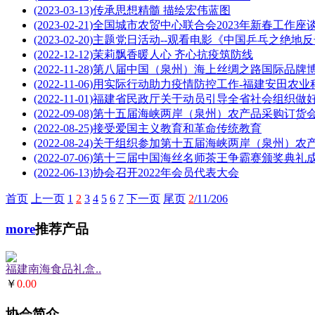
(2023-03-13)
传承思想精髓 描绘宏伟蓝图
(2023-02-21)
全国城市农贸中心联合会2023年新春工作座
(2023-02-20)
主题党日活动--观看电影《中国乒乓之绝地反
(2022-12-12)
茉莉飘香暖人心 齐心抗疫筑防线
(2022-11-28)
第八届中国（泉州）海上丝绸之路国际品牌博览
(2022-11-06)
用实际行动助力疫情防控工作-福建安田农业科
(2022-11-01)
福建省民政厅关于动员引导全省社会组织做好疫
(2022-09-08)
第十五届海峡两岸（泉州）农产品采购订货会在
(2022-08-25)
接受爱国主义教育和革命传统教育
(2022-08-24)
关于组织参加第十五届海峡两岸（泉州）农产品
(2022-07-06)
第十三届中国海丝名师茶王争霸赛颁奖典礼
(2022-06-13)
协会召开2022年会员代表大会
首页
上一页
1
2
3
4
5
6
7
下一页
尾页
2
/11/206
more
推荐产品
福建南海食品礼盒..
￥
0.00
协会简介