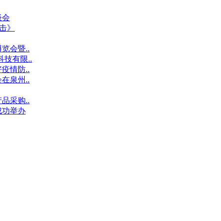
谈会
击》
会暨..
技有限..
情防..
泉州..
采购..
成功举办