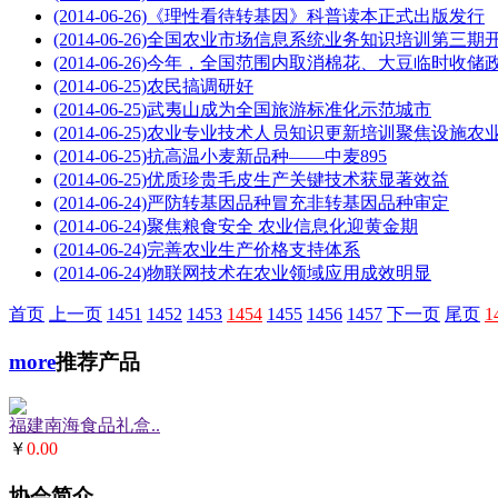
(2014-06-26)
《理性看待转基因》科普读本正式出版发行
(2014-06-26)
全国农业市场信息系统业务知识培训第三期
(2014-06-26)
今年，全国范围内取消棉花、大豆临时收储政策
(2014-06-25)
农民搞调研好
(2014-06-25)
武夷山成为全国旅游标准化示范城市
(2014-06-25)
农业专业技术人员知识更新培训聚焦设施农
(2014-06-25)
抗高温小麦新品种——中麦895
(2014-06-25)
优质珍贵毛皮生产关键技术获显著效益
(2014-06-24)
严防转基因品种冒充非转基因品种审定
(2014-06-24)
聚焦粮食安全 农业信息化迎黄金期
(2014-06-24)
完善农业生产价格支持体系
(2014-06-24)
物联网技术在农业领域应用成效明显
首页
上一页
1451
1452
1453
1454
1455
1456
1457
下一页
尾页
1
more
推荐产品
福建南海食品礼盒..
￥
0.00
协会简介