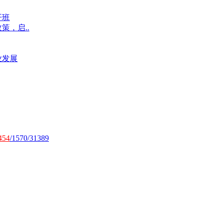
开班
，启..
业发展
454
/1570/31389