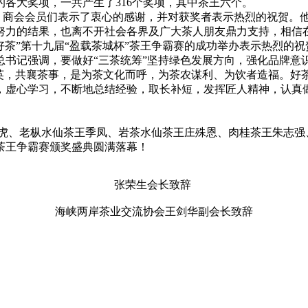
各大奖项，一共产生了316个奖项，其中茶王六个。
商会会员们表示了衷心的感谢，并对获奖者表示热烈的祝贺。他
努力的结果，也离不开社会各界及广大茶人朋友鼎力支持，相信
茶”第十九届“盈载茶城杯”茶王争霸赛的成功举办表示热烈的祝
总书记强调，要做好“三茶统筹”坚持绿色发展方向，强化品牌意
精英，共襄茶事，是为茶文化而呼，为茶农谋利、为饮者造福。好
，虚心学习，不断地总结经验，取长补短，发挥匠人精神，认真
虎、老枞水仙茶王季凤、岩茶水仙茶王庄殊恩、肉桂茶王朱志强
茶王争霸赛颁奖盛典圆满落幕！
张荣生会长致辞
海峡两岸茶业交流协会王剑华副会长致辞