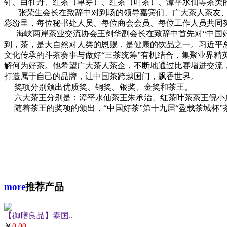
针、白牡丹、红茶（单芽）、红茶（叶茶）、漳平水仙等茶类的
张荣生会长在致辞中对到场的领导嘉宾们、广大茶人茶友、
彩纷呈，每位秘书处人员、每位商会会员、每位工作人员共同
海峡两岸茶业交流协会王剑华副会长在致辞中首先对“中国好
到，茶，是大自然对人类的恩赐，是健康的饮品之一。习近平
文化传承的斗茶赛事与做好“三茶统筹”有机结合，集聚业界
解何为好茶。他希望广大茶人茶企，不断地通过比赛增进交流
打造属于自己的品牌，让中国茶跨越国门，飘香世界。
奖项分别颁出优质奖、铜奖、银奖、金奖和茶王。
六大茶王分别是：漳平水仙茶王朱承治、红茶叶茶茶王倪小
随着茶王的奖项的颁出，“中国好茶”第十九届“盈载茶城杯”
more
推荐产品
【御膳良品】泰国..
￥
0.00