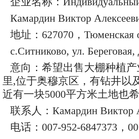
企业名称：Индивидуальный 
Камардин Виктор Алексеев
地址：627070，Тюменская обл
с.Ситниково, ул. Береговая,
意向：希望出售大棚种植产业
里,位于奥穆京区，有钻井以
近有一块5000平方米土地
联系人：Камардин Виктор А
电话：007-952-6847373，007