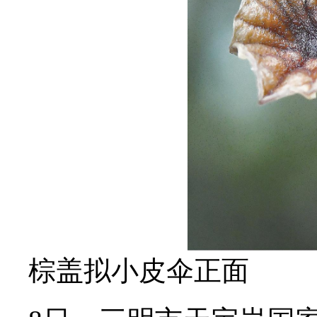
棕盖拟小皮伞正面